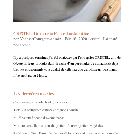
CRISTEL : Du made in France dans la cuisine
par
VanessaCourgetteAdmin
|
Fév 18, 2020
|
cristel
,
J'ai testé
pour vous
Il y a quelques semaines j’ai été contactée par l’entreprise CRISTEL, afin de
découvrir leurs produits dans le cadre d’un partenariat. Je connaissais déjà
bien les engagements et la qualité de cette marque car plusieurs personnes
m’avaient partagé leur...
Les dernières recettes
Cookies vegan fondants et gourmands
Tarte à la courgette/ tomates et oignons confits
Muffins aux flocons d’avoine vegan
Mon nouveau livre autour du goûter : Pauses-goûters végétales
Re:Mix par Open Funk : le blender éthique, modulaire et vraiment durable