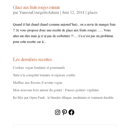
Glace aux fruits rouges minute
par
VanessaCourgetteAdmin
|
Juin 12, 2014
|
glaces
Quand il fait chaud chaud (comme aujourd’hui) , on a envie de manger frais
!! Je vous propose donc une recette de glace aux fruits rouges ….. Vous
allez me dire mais je n’ai pas de sorbetière ?!…. Ca n’est pas un problème
pour cette recette car il...
Les dernières recettes
Cookies vegan fondants et gourmands
Tarte à la courgette/ tomates et oignons confits
Muffins aux flocons d’avoine vegan
Mon nouveau livre autour du goûter : Pauses-goûters végétales
Re:Mix par Open Funk : le blender éthique, modulaire et vraiment durable
Instagram
Pinterest
Facebook