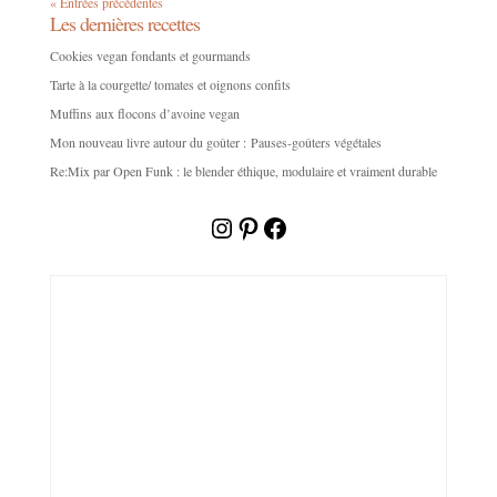
« Entrées précédentes
Les dernières recettes
Cookies vegan fondants et gourmands
Tarte à la courgette/ tomates et oignons confits
Muffins aux flocons d’avoine vegan
Mon nouveau livre autour du goûter : Pauses-goûters végétales
Re:Mix par Open Funk : le blender éthique, modulaire et vraiment durable
Instagram
Pinterest
Facebook