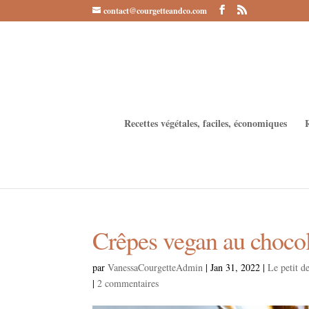
contact@courgetteandco.com
Recettes végétales, faciles, économiques
Crêpes vegan au chocol
par
VanessaCourgetteAdmin
|
Jan 31, 2022
|
Le petit de
|
2 commentaires