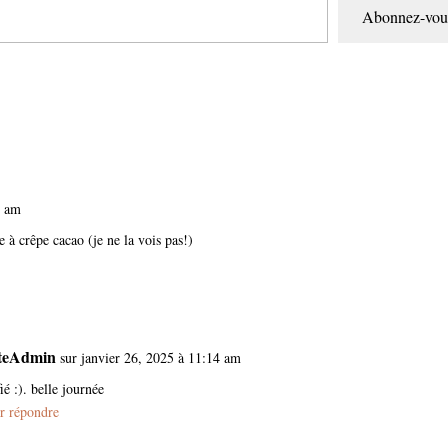
Abonnez-vou
2 am
te à crêpe cacao (je ne la vois pas!)
teAdmin
sur janvier 26, 2025 à 11:14 am
ié :). belle journée
r répondre