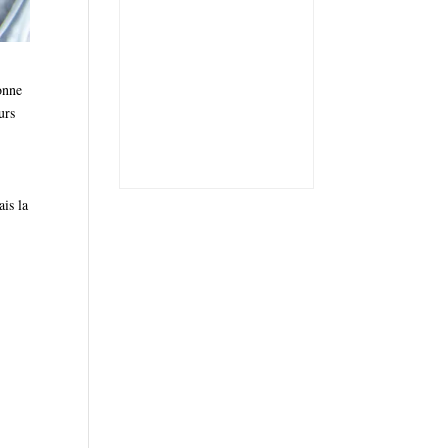
onne
urs
ais la