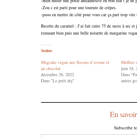
-Bien huiler une poêle antiadhésive en bon état ( je ne p
-Zou c est parti pour une tournée de crêpes.
-pssss en mettre de côté pour vous car ça part trop vite 
Recette du caramel : J’ai fait cuire 75 de sucre à sec et
remuant bien puis une belle noisette de margarine vega
Similaire
Mugcake vegan aux flocons d’avoine et
Muffins 
au chocolat
juin 18,
décembre 28, 2022
Dans "Pan
Dans "Le petit dej"
autres g
En savoir
Subscribe to
Saisissez votre adresse e-mail…