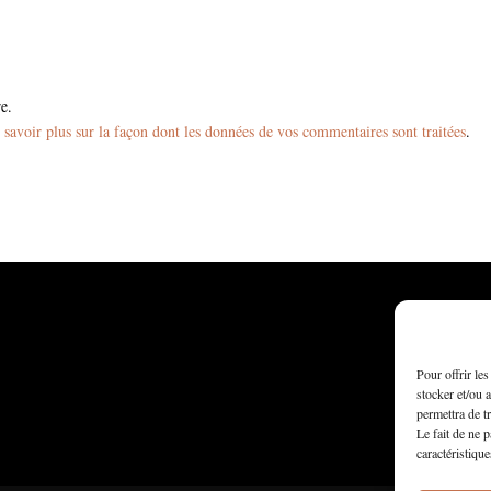
e.
 savoir plus sur la façon dont les données de vos commentaires sont traitées
.
Pour offrir le
stocker et/ou 
permettra de t
Le fait de ne 
caractéristique