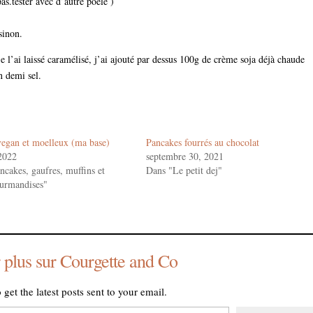
as.tester avec d’autre poêle )
sinon.
 je l’ai laissé caramélisé, j’ai ajouté par dessus 100g de crème soja déjà chaude
n demi sel.
vegan et moelleux (ma base)
Pancakes fourrés au chocolat
 2022
septembre 30, 2021
cakes, gaufres, muffins et
Dans "Le petit dej"
ourmandises"
 plus sur Courgette and Co
 get the latest posts sent to your email.