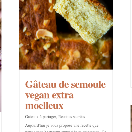
Gâteau de semoule
vegan extra
moelleux
Gateaux à partager
,
Recettes sucrées
Aujourd'hui je vous propose une recette que
nous avons beaucoup appréciée ce printemps. Ce