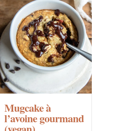
Mugcake à
l’avoine gourmand
(vegan)