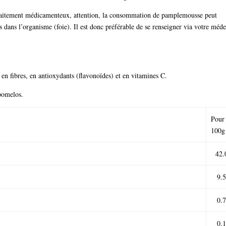
traitement médicamenteux, attention, la consommation de pamplemousse peut
 dans l’organisme (foie). Il est donc préférable de se renseigner via votre méd
 en fibres, en antioxydants (flavonoïdes) et en vitamines C.
 pomelos.
Pour
100g
42.
9.
0.
0.