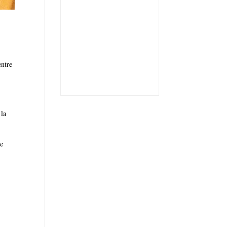
entre
 la
de