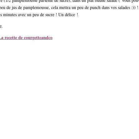
re (1/2 pamplemousse parsemé de sucre), dans un plat ouune salade (
Vous pou
eu de jus de pamplemousse, cela mettra un peu de punch dans vos salades :)) !
s minutes avec un peu de sucre ! Un délice !
e.
La recette de courgetteandco