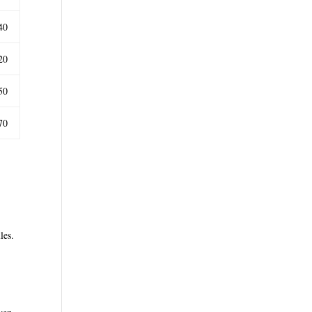
40
20
50
70
les.