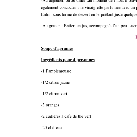
-Au déjeuner, ou au dîner :au moment de l’hors d’œuv
également concocter une vinaigrette parfumée avec un p
Enfin,
sous forme de dessert en le
poêlant juste quelque
-Au gouter : Entier, en jus, accompagné d’un peu sucr
Soupe d’agrumes
Ingrédients pour 4 personnes
-1 Pamplemousse
-1/2 citron jaune
-1/2 citron vert
-3 oranges
-2 cuillères à café de thé vert
-20 cl d’eau