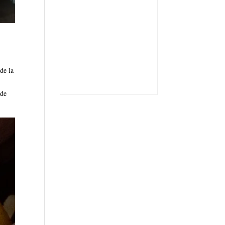
de la
rde