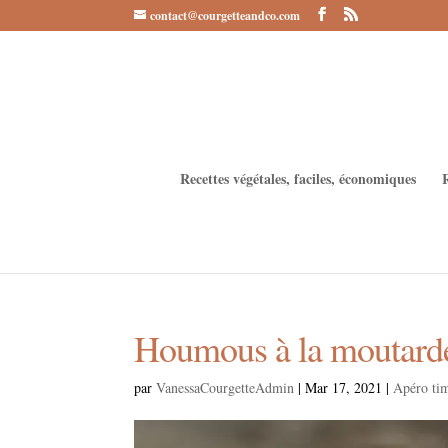
contact@courgetteandco.com
Recettes végétales, faciles, économiques
Houmous à la moutarde
par
VanessaCourgetteAdmin
|
Mar 17, 2021
|
Apéro ti