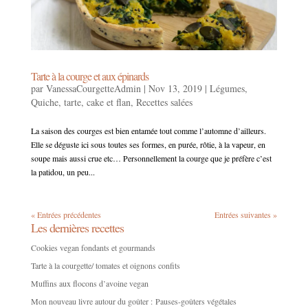
Tarte à la courge et aux épinards
par
VanessaCourgetteAdmin
|
Nov 13, 2019
|
Légumes
,
Quiche, tarte, cake et flan
,
Recettes salées
La saison des courges est bien entamée tout comme l’automne d’ailleurs.
Elle se déguste ici sous toutes ses formes, en purée, rôtie, à la vapeur, en
soupe mais aussi crue etc… Personnellement la courge que je préfère c’est
la patidou, un peu...
« Entrées précédentes
Entrées suivantes »
Les dernières recettes
Cookies vegan fondants et gourmands
Tarte à la courgette/ tomates et oignons confits
Muffins aux flocons d’avoine vegan
Mon nouveau livre autour du goûter : Pauses-goûters végétales