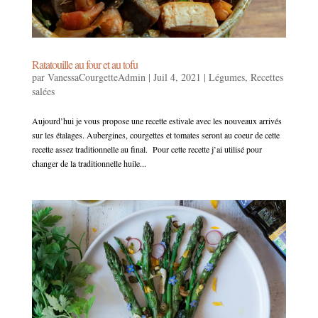
Ratatouille au four et au tofu
par
VanessaCourgetteAdmin
|
Juil 4, 2021
|
Légumes
,
Recettes
salées
Aujourd’hui je vous propose une recette estivale avec les nouveaux arrivés
sur les étalages. Aubergines, courgettes et tomates seront au coeur de cette
recette assez traditionnelle au final. Pour cette recette j’ai utilisé pour
changer de la traditionnelle huile...