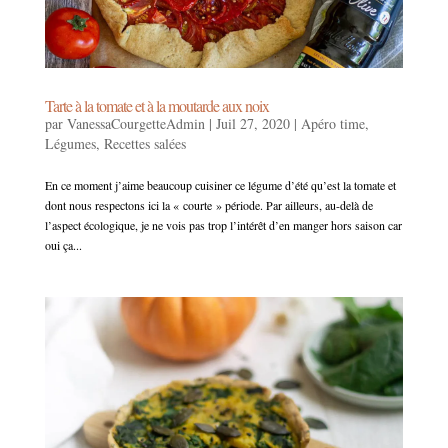
Tarte à la tomate et à la moutarde aux noix
par
VanessaCourgetteAdmin
|
Juil 27, 2020
|
Apéro time
,
Légumes
,
Recettes salées
En ce moment j’aime beaucoup cuisiner ce légume d’été qu’est la tomate et
dont nous respectons ici la « courte » période. Par ailleurs, au-delà de
l’aspect écologique, je ne vois pas trop l’intérêt d’en manger hors saison car
oui ça...